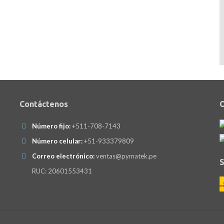
Contáctenos
O
Número fijo:
+511-708-7143
Número celular:
+51-933379809
Correo electrónico:
ventas@pymatek.pe
S
RUC: 20601553431